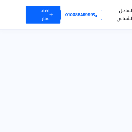
لساحل
اضف
01038845999
لشمالي
عقار