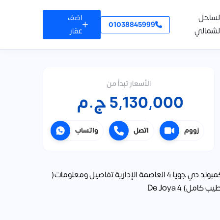
لساحل
اضف
01038845999
لشمالي
عقار
الأسعار تبدأ من
5,130,000 ج.م
زووم
اتصل
واتساب