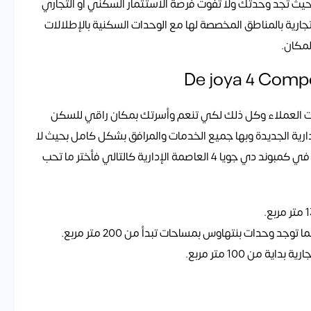
ت توفير المزيد من الوحدات وبأفضل موقع في R8 بحيث تجد وحدتك ولا تفوت فرصة الاستثمار السكني أو التجاري
 لتوافر الوحدات التجارية بالمناطق المخصصة لها مع الوحدات السكنية بالإطلالات
لمكان.
جات العملاء وكل ذلك لكي تنعم وأسرتك بمكان راقي للسكن
رية الجديدة وبها جميع الخدمات والمرافق بشكل كامل بحيث لا
تشعر معها بنقص أيًا مما تحتاج ولذلك كانت المساحات في كمبوند دي جويا 4 العاصمة الإدارية كالتالي فأختر ما تحب
من 100 متر مربع.