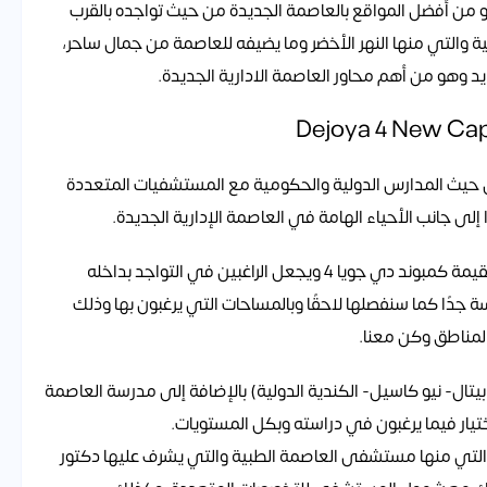
لحي بالكامل ما يقارب 2,500 فدان، فهو من أفضل المواقع بالعاصمة الجديدة من حيث تواجده بالقرب
ة والتي منها النهر الأخضر وما يضيفه للعاصمة من جمال ساحر،
د وهو من أهم محاور العاصمة الادارية الجديدة.
 من حيث المدارس الدولية والحكومية مع المستشفيات المتعددة
لى جانب الأحياء الهامة في العاصمة الإدارية الجديدة.
وكذلك قربها من الجامعات المختلفة وكل ذلك يضيف لقيمة كمبوند دي جويا 4 ويجعل الراغبين في التواجد بداخله
دًا كما سنفصلها لاحقًا وبالمساحات التي يرغبون بها وذلك
مناطق وكن معنا.
يتال- نيو كاسيل- الكندية الدولية) بالإضافة إلى مدرسة العاصمة
اختيار فيما يرغبون في دراسته وبكل المستويات.
لتي منها مستشفى العاصمة الطبية والتي يشرف عليها دكتور