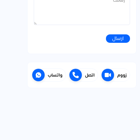
ارسال
زووم
اتصل
واتساب