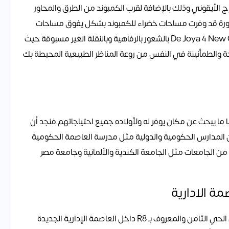
ج الأيقوني وذلك بالإضافة لقرب الكمبوند من الطرق والمحاور
مطورة قد وفرت مساحات خضراء للكمبوند بشكل يفوق مساحات
المباني وذلك لكي ينعم كل من يتواجد داخل De Joya 4 New Capital بالشعور بالرفاهية وبالنقلة الغير مسبوقة حيث
حة والطمأنينة في النفس من روعة المناظر الطبيعية المحيطة بك
 ما يبحث عن مكان يوفر له ولأولاده جميع احتياجاتهم فنجد أن
عديد من المدارس الحكومية والدولية مثل مدرسة العاصمة الحكومية
I، كما يقترب من العديد من الجامعات مثل الجامعة الكندية والألمانية وجامعة مصر
يتميز كمبوند دي جويا 4 العاصمة الإدارية بوجوده داخل الحي الثامن والمعروف بـ R8 داخل العاصمة الإدارية الجديدة