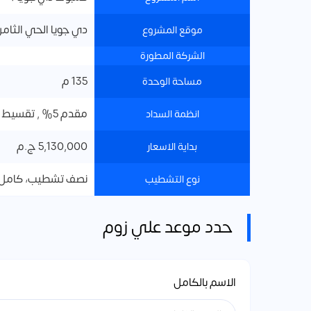
دي جويا الحي الثامن 8
موقع المشروع
الشركة المطورة
135 م
مساحة الوحدة
مقدم 5% , تقسيط علي 8 سنوات
انظمة السداد
5,130,000 ج.م
بداية الاسعار
نصف تشطيب، كامل
نوع التشطيب
حدد موعد علي زوم
الاسم بالكامل