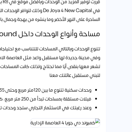
قرر
في De Joya 4 New Capital وذلك
الساحرة على النهر الأخضر وما ينشره من بهجة وجمال با
مساحة وأنواع الوحدات داخل De joya 4 Compound
تتنوع الوحدات وبالتالي المساحات للتتناسب مع احتيا
وفي مدينة جديدة لها مستقبل واعد مثل العاصمة الادا
لتبني مستقبل عائلتك معنا
وحدات سكنية تتنوع ما بين 120متر مربع وحتى 135 متر مربع.
فيلات مستقلة بمساحات تبدأ من 250 متر مربع، كما توجد وحدات بنتهاوس بمساحات تبدأ من 200 متر مربع.
وعند رغبتك في الاستثمار التجاري ستجد وحدات تجارية بداية 