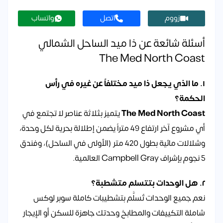
زووم
اتصل
واتساب
أسئلة شائعة عن ذا ميد الساحل الشمالي
The Med North Coast
١. ما الذي يجعل ذا ميد مختلفاً عن غيره في رأس
الحكمة؟
The Med North Coast
يتميز بثلاثة عناصر لا تجتمع في
أي مشروع آخر ارتفاع 49 متراً يضمن إطلالة بحرية لكل وحدة،
وشلالات مائية بطول 420 متر (الأولى في الساحل)، وفندق
5 نجوم بإشراف Campbell Gray العالمية.
٢. هل الوحدات بتتسلم متشطبة؟
نعم جميع الوحدات تُسلَّم بتشطيبات كاملة سوبر لوكس
شاملة التكييفات والمطابخ وحدتك جاهزة للسكن أو الإيجار