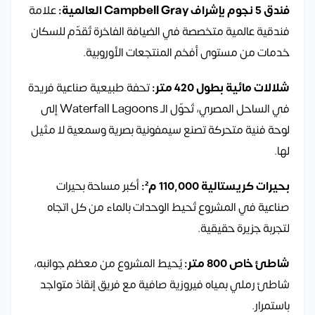
فندق 5 نجوم بإشراف Campbell Gray العالمية:
علامة
فندقية عالمية متخصصة في الضيافة الفاخرة تُقدّم للسكان
خدمات من مستوى أفخم المنتجعات الأوروبية.
شلالات مائية بطول 420 متر:
تحفة طبيعية صناعية فريدة
في الساحل المصري، تُحوّل الـ Waterfall Lagoons إلى
لوحة فنية متحركة تصنع سيمفونية بصرية وسمعية لا مثيل
لها.
بحيرات كريستالية 110,000 م²:
أكبر مساحة بحيرات
صناعية في المشروع تُحيط الوحدات بالماء من كل اتجاه
لتجربة جزيرة حقيقية.
شاطئ خاص 800 متر:
يُحيط المشروع من معظم جوانبه،
شاطئ رملي بمياه فيروزية صافية مع فريق إنقاذ متواجد
باستمرار.