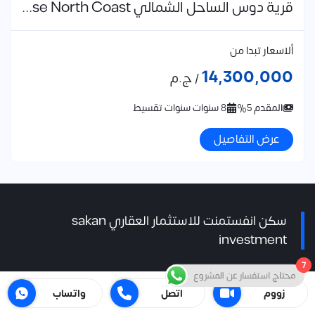
قرية دوس الساحل الشمالي Dose North Coast تفاصيل واسعار
ألاسعار تبدا من
14,300,000
/ ج.م
المقدم 5%
8 سنوات سنوات تقسيط
عرض التفاصيل
سكن انفستمنت للاستثمار العقاري sakan
investment
7
محتاج استفسار عن المشروع
إذا كنت تريد شراء وحدة سكنية، فإن سكن إنفستمنت هو مكانك
زووم
اتصل
واتساب
المناسب، لأننا نقدم مجموعة كبيرة من العقارات سواء كانت إدارية،