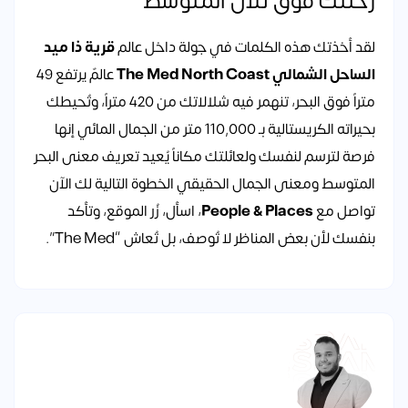
رحلتك فوق تلال المتوسط
لقد أخذتك هذه الكلمات في جولة داخل عالم
قرية ذا ميد
الساحل الشمالي The Med North Coast
عالمٌ يرتفع 49
متراً فوق البحر، تنهمر فيه شلالاتك من 420 متراً، وتُحيطك
بحيراته الكريستالية بـ 110,000 متر من الجمال المائي إنها
فرصة لترسم لنفسك ولعائلتك مكاناً يُعيد تعريف معنى البحر
المتوسط ومعنى الجمال الحقيقي الخطوة التالية لك الآن
تواصل مع
People & Places
، اسأل، زُر الموقع، وتأكد
بنفسك لأن بعض المناظر لا تُوصف، بل تُعاش “The Med”.