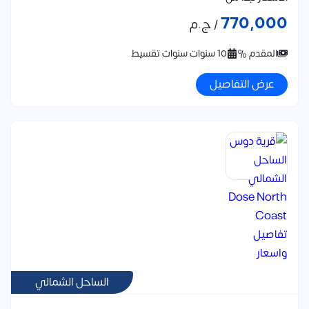
770,000
/ ج.م
المقدم %
10 سنوات سنوات تقسيط
عرض التفاصيل
الساحل الشمالي