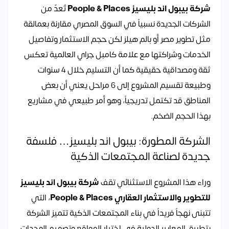
شركة بيبول اند بليسيز People & Places
تُعدّ من
الشركات الجديدة نسبياً في السوق المصري مقارنة بعمالقة
مثل تطوير مصر أو بالم هيلز لكن حجم الاستثمار وتفاصيل
الخدمات وشراكتها مع علامة كامبل جراي العالمية تعكس
ثقة ومصداقية حقيقية كما أن التسليم خلال 4 سنوات
وطبيعة تقسيم المشروع إلى 6 مراحل يعني أن بعض
المناطق قد تكتمل تدريجياً، وهو أمر طبيعي في مشاريع
بهذا الحجم الضخم.
الشركة المطورة: بيبول اند بليسيز… فلسفة
جديدة لصناعة المجتمعات الذكية
وراء هذا المشروع الاستثنائي تقف
شركة بيبول اند بليسيز
للتطوير والاستثمار العقاري People & Places
، التي
تتبنى نهجاً فريداً في بناء المجتمعات الذكية تتميز الشركة
بتطبيق المعايير الدولية في اختيار المواقع وتصميم الوحدات