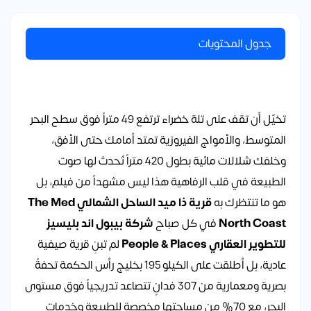
جدول المحتويات
تخيّل أن تقف على تلة خضراء ترتفع 49 متراً فوق سطح البحر
المتوسط، والأمواج الفيروزية تمتد أمامك حتى الأفق،
وخلفك شلالات مائية بطول 420 متراً تُحدث لها صوت
الطبيعة في قلب الرفاهية هذا ليس مشهداً من فيلم، بل
هو ما تنتظرك به
قرية ذا ميد الساحل الشمالي The Med
North Coast
في كل صباح
شركة بيبول اند بليسيز
للتطوير العقاري People & Places
لم تبنِ قرية صيفية
عادية، بل أطلقت على الكيلو 195 بخليج رأس الحكمة تحفةً
بصرية ومعمارية من 307 فدانٍ تتصاعد تدريجياً فوق مستوى
البحر، مع 70% من مساحتها مخصصة للطبيعة وخدمات