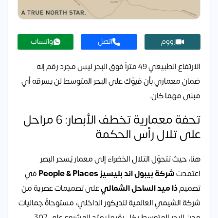
زووم
اتصل
واتساب
الارتفاع الطبيعي 49 متراً فوق البحر ليس مجرد رقم إنه
ضمان معماري بأن فيوّك على البحر المتوسط لن يسرقه أي
مبنى مهما كان.
تحفة معمارية تخطف الأبصار: 6 مراحل
على تلال رأس الحكمة
هنا، حيث تتحوّل التلال الخضراء إلى معمار يُسحر البصر
اعتمدت
شركة بيبول اند بليسيز People & Places
في
تصميم
ذا ميد الساحل الشمالي
على تصميمات عصرية من
شركة الشيمي العالمية للديكور الداخلي، مستوحاةً جماليات
مدن البحر المتوسط بكل رقيها يمتد المشروع على 307