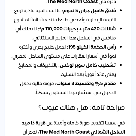
نادرة في
The Med North Coast
.
فندق كامبل جراي 5 نجوم:
علامة عالمية فاخرة ترفع
القيمة الإيجارية وتُعطي طابعاً منتجعياً دائماً للمشروع.
شلالات 420 متر + بحيرات 110,000 م²:
لا يملك أي
منافس في الساحل هذا المزيج الاستثنائي.
رأس الحكمة الكيلو 195:
أجمل خليج بحري وأكثره
نمواً في أسعار العقارات على مستوى الساحل المصري.
تشطيب كامل سوبر لوكس:
بالتكييفات والمطابخ
يعني عائداً فورياً بعد التسليم.
مقدم 5% وتقسيط 8 سنوات:
مرونة مالية تجعل
الدخول في استثمار بهذا المستوى ممكناً.
صراحة تامة: هل هناك عيوب؟
في سعينا لتقديم صورة كاملة وأمينة عن
قرية ذا ميد
الساحل الشمالي The Med North Coast
، نذكر أن