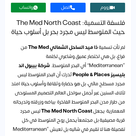
زووم
اتصل
واتساب
فلسفة التسمية: The Med North Coast
حيث المتوسط ليس مجرد بحر بل أسلوب حياة
لم تأتِ تسمية
ذا ميد الساحل الشمالي The Med
من
فراغ، بل هي اختصار عميق وشاعري لكلمة
“Mediterranean” أي البحر المتوسط.
شركة بيبول اند
بليسيز People & Places
تُدرك أن البحر المتوسط ليس
مجرد مسطح مائي، بل هو حضارة وثقافة وأسلوب حياة امتد
لآلاف السنين عبر أجمل سواحل العالم التصميم المستوحى
من طراز مدن البحر المتوسط الفاخرة بياضه وزرقته وتدرجاته
المعمارية يجعل
The Med North Coast
ليس مجرد
قرية مصيفية بل مجتمعاً يحمل روح المتوسط في كل
تفصيلة هنا لا تقيم في شاليه بل تعيش “Mediterranean