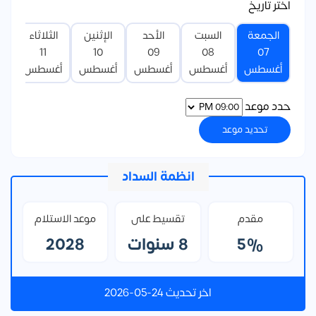
اختر تاريخ
الجمعة
السبت
الأحد
الإثنين
الثلاثاء
ا
11
10
09
08
07
أغسطس
أغسطس
أغسطس
أغسطس
أغسطس
أ
حدد موعد
تحديد موعد
انظمة السداد
مقدم
تقسيط على
موعد الاستلام
5%
8 سنوات
2028
اخر تحديث 24-05-2026