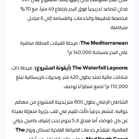
فدانٍ تتصاعد تدريجياً فوق البحر بارتفاع 49 متراً، مع 70%
مخصصة للطبيعة والخدمات، وانقسامه إلى 6 مراحل
متكاملة:
The Mediterranean:
مرحلة الفيلات المطلة مباشرة
على البحر بمساحة 140,000 م².
The Waterfall Lagoons (أيقونة المشروع):
مرحلة ذات
شلالات مائية تمتد بطول 420 متر، وبحيرات كريستالية تبلغ
110,000 م² تصنع منظراً لا يُوصف.
الشاطئ الرملي بطول 800 متر يُحيط المشروع من معظم
جوانبه، لتشعر حرفياً كأنك تقيم في قلب جزيرة منعزلة بعيدة
عن كل ضوضاء أما فندق الـ 5 نجوم تحت إشراف كامبل جراي
العالمية، فيُقدّم خدمات الضيافة الفاخرة لسكان وزوار
The