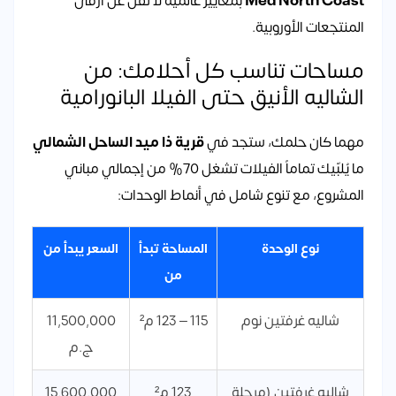
Med North Coast
بمعايير عالمية لا تقل عن أرقى
المنتجعات الأوروبية.
مساحات تناسب كل أحلامك: من
الشاليه الأنيق حتى الفيلا البانورامية
مهما كان حلمك، ستجد في
قرية ذا ميد الساحل الشمالي
ما يُلبّيك تماماً الفيلات تشغل 70% من إجمالي مباني
المشروع، مع تنوع شامل في أنماط الوحدات:
نوع الوحدة
المساحة تبدأ
السعر يبدأ من
من
شاليه غرفتين نوم
115 – 123 م²
11,500,000
ج.م
شاليه غرفتين (مرحلة
123 م²
15,600,000