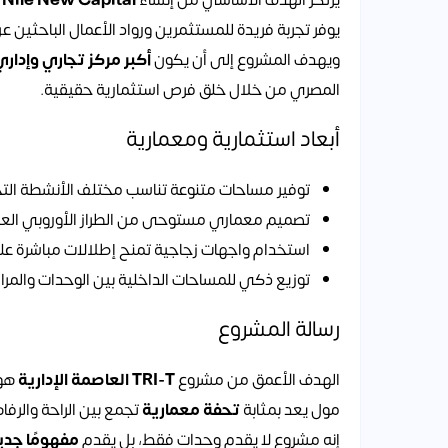
يرتكز الهدف الأساسي من إنشاء
 Nile New Capital
يوفر تجربة فريدة للمستثمرين ورواد الأعمال الباحثين 
ويهدف المشروع إلى أن يكون
أكبر مركز تجاري وإداري
المصري من خلال خلق فرص استثمارية حقيقية.
أبعاد استثمارية ومعمارية
توفير مساحات متنوعة تناسب مختلف الأنشطة التجار
تصميم معماري مستوحى من الطراز الأوروبي العصر
استخدام واجهات زجاجية تمنح إطلالات مباشرة ع
توزيع ذكي للمساحات الداخلية بين الوحدات والمر
رسالة المشروع
الهدف الأعمق من مشروع
TRI-T العاصمة الإدارية
هو 
مول يعد بمثابة
تحفة معمارية
تجمع بين الراحة والرفا
إنه مشروع لا يقدم وحدات فقط، بل يقدم
مفهومًا جديد