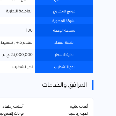
العاصمة الادارية
موقع المشروع
الشركة المطورة
100
مساحة الوحدة
مقدم 5% , تقسيط علي 8 سنوات
انظمة السداد
23,000,000 ج.م
بداية الاسعار
نص تشطيب
نوع التشطيب
المرافق والخدمات
ألعاب مائية
أنظمة إطفاء ال
اندية رياضية
بوابات إلكترونية