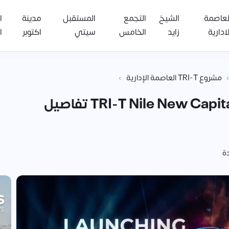
لعاصمة
الشيخ
التجمع
المستقبل
مدينة
ا
لادارية
زايد
الخامس
سيتي
اكتوبر
ا
›
›
مشروع TRI-T العاصمة الإدارية
مشروع TRI-T العاصمة الادارية TRI-T Nile New Capital تفاصيل
دة