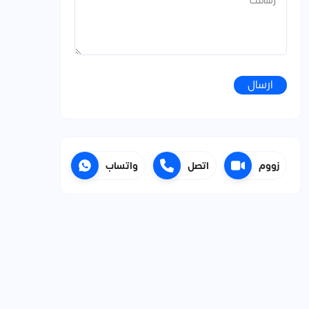
ارسال
زووم
اتصل
واتساب