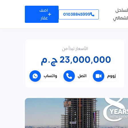
لساحل
اضف
01038845999
لشمالي
عقار
الأسعار تبدأ من
23,000,000 ج.م
زووم
اتصل
واتساب